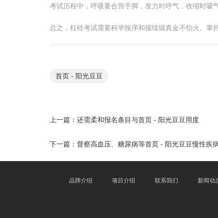
考试历程中，呼吸要合营手脚，发力时呼气，收缩时吸气
总之，杠铃考试需要科学按序和接续锻真金不怕火。掌持
首页 - 阳光豆豆
上一篇：
还需柔和报名条目与首页 - 阳光豆豆用度
下一篇：
督察高血压、糖尿病等首页 - 阳光豆豆慢性疾
品牌介绍
项目介绍
联系我们
新闻动