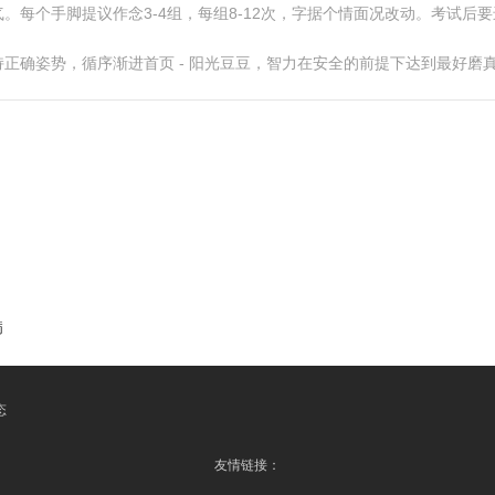
。每个手脚提议作念3-4组，每组8-12次，字据个情面况改动。考试后
正确姿势，循序渐进首页 - 阳光豆豆，智力在安全的前提下达到最好磨
病
态
友情链接：