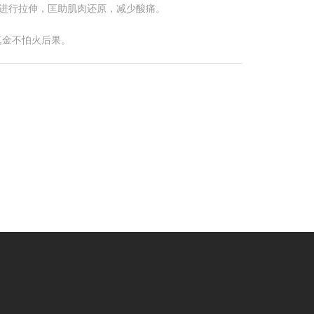
要进行拉伸，匡助肌肉还原，减少酸痛。
真金不怕火后果。